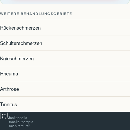
WEITERE BEHANDLUNGSGEBIETE
Rückenschmerzen
Schulterschmerzen
Knieschmerzen
Rheuma
Arthrose
Tinnitus
fmt
funktionelle
muskel­therapie
nach tamura
®️